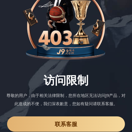
访问限制
尊敬的用户，由于相关法律限制，您所在地区无法访问J9产品，对
此造成的不便，我们深表歉意，您如有疑问请联系客服。
联系客服