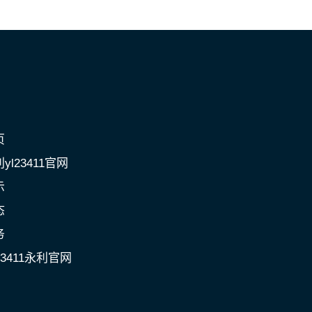
页
yl23411官网
示
态
务
23411永利官网